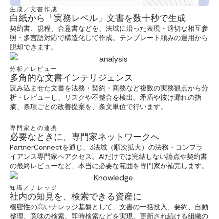
生成／文書作成
白紙から「実務レベル」文書を数十秒で生成
契約書、規程、合意書などを、法域に沿った表現・適切な相互参
照・多言語対応で構造化して作成。テンプレート頼みの運用から
脱却できます。
分析／レビュー
多角的な文書インテリジェンス
読み込ませた文書を法務・契約・商務など複数の実務観点から分
析・レビューし、リスクや不整合を検出。矛盾や抜け漏れの指
摘、条項ごとの改善提案を、条文単位で行います。
専門家との連携
必要なときに、専門家ネットワークへ
PartnerConnectを通じ、3法域（順次拡大）の法務・コンプラ
イアンス専門家へアクセス。AIだけでは完結しない論点や契約書
の最終レビューなど、本当に必要な範囲を専門家が補完します。
知識／ナレッジ
社内の知見を、検索できる資産に
機密性の高いナレッジ基盤として、文書の一括投入、要約、自動
整理、意味の検索、即時検索などを実現。更新され続ける組織の