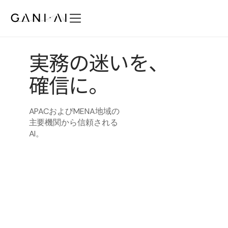
内
容
を
機能
ス
実務の迷いを、
ソリューション
キ
ッ
確信に。
セキュリティ
プ
料金プラン
知見
APACおよびMENA地域の
主要機関から信頼される
会社概要
AI。
JA
ログイン