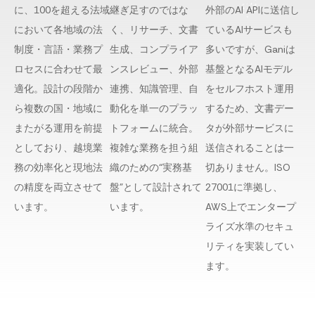
に、100を超える法域
継ぎ足すのではな
外部のAI APIに送信し
において各地域の法
く、リサーチ、文書
ているAIサービスも
制度・言語・業務プ
生成、コンプライア
多いですが、Ganiは
ロセスに合わせて最
ンスレビュー、外部
基盤となるAIモデル
適化。設計の段階か
連携、知識管理、自
をセルフホスト運用
ら複数の国・地域に
動化を単一のプラッ
するため、文書デー
またがる運用を前提
トフォームに統合。
タが外部サービスに
としており、越境業
複雑な業務を担う組
送信されることは一
務の効率化と現地法
織のための“実務基
切ありません。ISO
の精度を両立させて
盤”として設計されて
27001に準拠し、
います。
います。
AWS上でエンタープ
ライズ水準のセキュ
リティを実装してい
ます。