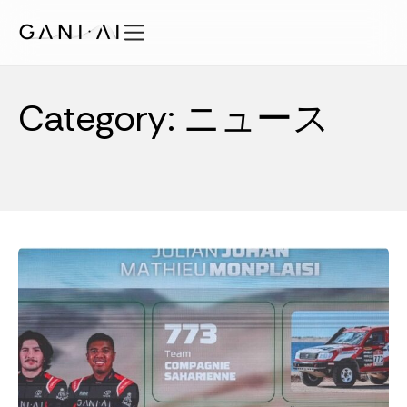
内
容
を
機能
ス
Category: ニュース
ソリューション
キ
ッ
セキュリティ
プ
料金プラン
知見
会社概要
JA
ログイン