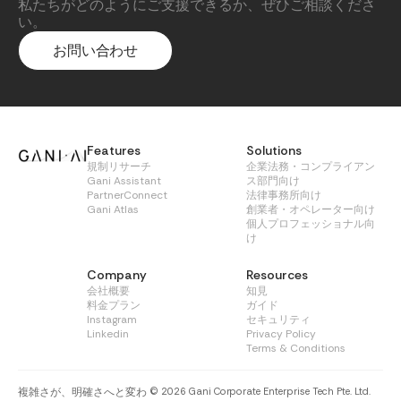
私たちがどのようにご支援できるか、ぜひご相談くださ
い。
お問い合わせ
Features
Solutions
規制リサーチ
企業法務・コンプライアン
Gani Assistant
ス部門向け
PartnerConnect
法律事務所向け
Gani Atlas
創業者・オペレーター向け
個人プロフェッショナル向
け
Company
Resources
会社概要
知見
料金プラン
ガイド
Instagram
セキュリティ
Linkedin
Privacy Policy
Terms & Conditions
複雑さが、明確さへと変わ
© 2026 Gani Corporate Enterprise Tech Pte. Ltd.