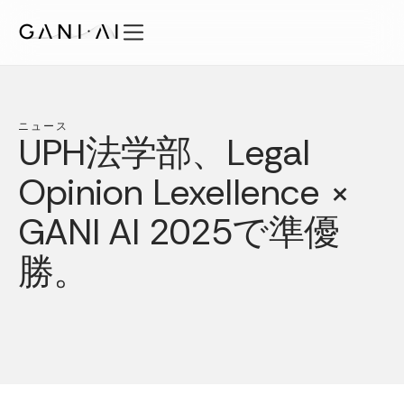
内
容
を
機能
ス
ソリューション
キ
ニュース
ッ
セキュリティ
UPH法学部、Legal
プ
料金プラン
Opinion Lexellence ×
知見
GANI AI 2025で準優
会社概要
JA
勝。
ログイン