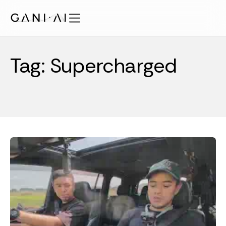
内
容
を
機能
ス
Tag: Supercharged
ソリューション
キ
ッ
セキュリティ
プ
料金プラン
知見
会社概要
JA
ログイン