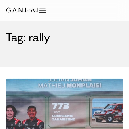
内
容
を
機能
ス
Tag: rally
ソリューション
キ
ッ
セキュリティ
プ
料金プラン
知見
会社概要
JA
ログイン