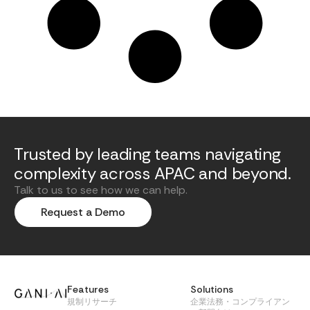
Trusted by leading teams navigating
complexity across APAC and beyond.
Talk to us to see how we can help.
Request a Demo
Features
Solutions
規制リサーチ
企業法務・コンプライアン